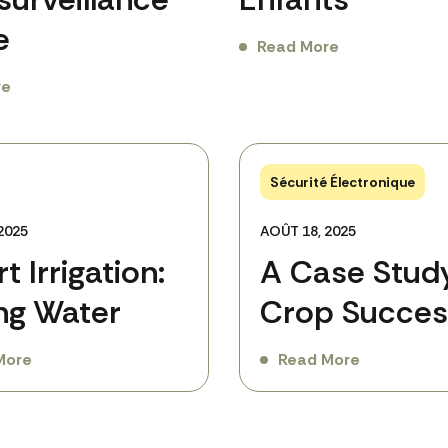
e
Read More
re
Sécurité Électronique
2025
AOÛT 18, 2025
t Irrigation:
A Case Study
ng Water
Crop Succes
More
Read More