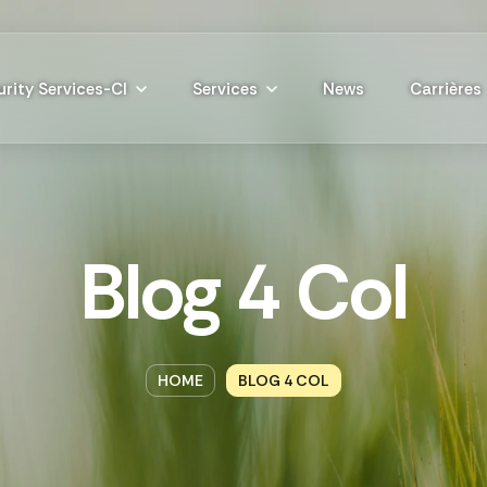
rity Services-CI
Services
News
Carrières
Blog 4 Col
HOME
BLOG 4 COL