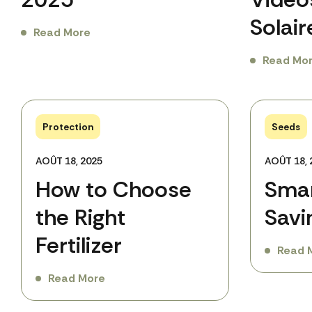
Solair
Read More
Read Mo
Protection
Seeds
AOÛT 18, 2025
AOÛT 18, 
How to Choose
Smar
the Right
Savi
Fertilizer
Read 
Read More