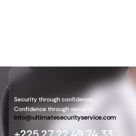
Security through confidence.
Confidence through security.
info@ultimatesecurityservice.com
+225 27 22 49 74 33