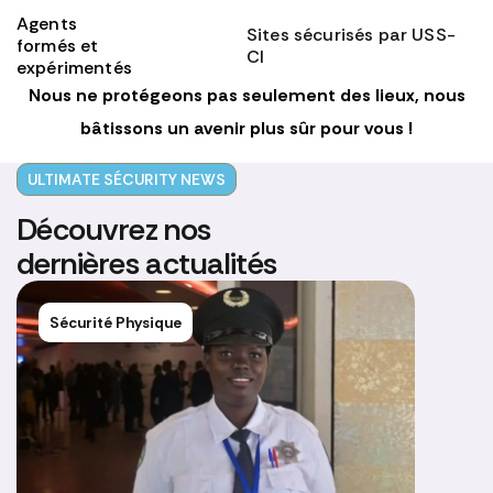
Agents
Clients
Sites sécurisés par USS-
formés et
satisfaits
CI
expérimentés
Nous ne protégeons pas seulement des lieux, nous
bâtissons un avenir plus sûr pour vous !
ULTIMATE SÉCURITY NEWS
Découvrez nos
dernières actualités
Sécurité Physique
S