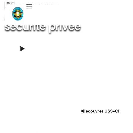
B
i
e
n
v
e
n
u
e
a
u
c
o
e
u
r
d
e
l
a
s
é
c
u
r
i
t
é
p
r
i
v
é
e
Découvrez USS-CI