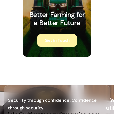
Better Farming for
a Better Future
Get in Touch
Li
Security through confidence. Confidence
uti
through security.